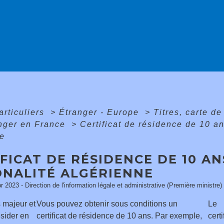
articuliers
>
Étranger - Europe
>
Titres, carte d
anger en France
>
Certificat de résidence de 10 a
ne
FICAT DE RÉSIDENCE DE 10 A
ONALITÉ ALGÉRIENNE
pr 2023 - Direction de l'information légale et administrative (Première ministre)
 majeur et
Vous pouvez obtenir sous conditions un
Le
ésider en
certificat de résidence de 10 ans. Par exemple,
certi