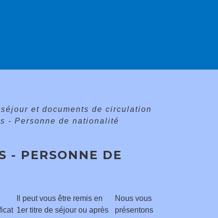
e séjour et documents de circulation
ns - Personne de nationalité
NS - PERSONNE DE
Il peut vous être remis en
Nous vous
ficat
1
er
titre de séjour ou après
présentons