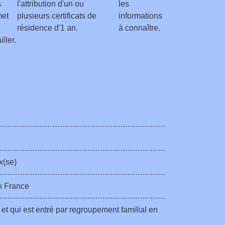
s
l'attribution d'un ou
les
met
plusieurs certificats de
informations
résidence d'1 an.
à connaître.
iller.
x(se)
n France
et qui est entré par regroupement familial en