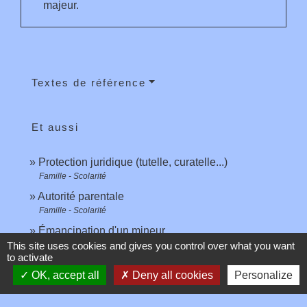
majeur.
Textes de référence
Et aussi
Protection juridique (tutelle, curatelle...)
Famille - Scolarité
Autorité parentale
Famille - Scolarité
Émancipation d'un mineur
Famille - Scolarité
This site uses cookies and gives you control over what you want
to activate
Sauvegarde de justice d'un majeur
OK, accept all
Deny all cookies
Personalize
Famille - Scolarité