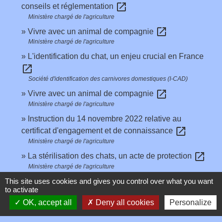
open_in_new
conseils et réglementation
Ministère chargé de l'agriculture
open_in_new
Vivre avec un animal de compagnie
Ministère chargé de l'agriculture
L'identification du chat, un enjeu crucial en France
open_in_new
Société d'identification des carnivores domestiques (I-CAD)
open_in_new
Vivre avec un animal de compagnie
Ministère chargé de l'agriculture
Instruction du 14 novembre 2022 relative au
open_in_new
certificat d'engagement et de connaissance
Ministère chargé de l'agriculture
open_in_new
La stérilisation des chats, un acte de protection
Ministère chargé de l'agriculture
Que faire lorsqu'un animal est enfermé dans un
This site uses cookies and gives you control over what you want
to activate
open_in_new
véhicule en plein soleil ?
OK, accept all
Deny all cookies
Personalize
Ministère chargé de l'intérieur
open_in_new
Livre officiel des origines félines (Loof)