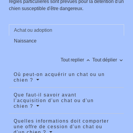
règles particulières sont prévues pour la détention d'un
chien susceptible d'être dangereux.
Achat ou adoption
Naissance
keyboard_arrow_up
keyboard_arrow_down
Tout replier
Tout déplier
Où peut-on acquérir un chat ou un
chien ?
Que faut-il savoir avant
l'acquisition d'un chat ou d'un
chien ?
Quelles informations doit comporter
une offre de cession d'un chat ou
d'un chien ?