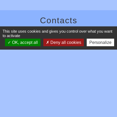
Contacts
Commune de Toussieux
This site uses cookies and gives you control over what you want
to activate
346, Route du Morbier
01600 Toussieux - FRANCE
OK, accept all
Deny all cookies
Personalize
+33 4 74 00 19 03
Contact par formulaire
Mentions légales
-
Politique de confidentialité
-
Accessibilité
-
Plan du site
-
Gestion des cookies
Site créé en partenariat avec Réseau des Communes