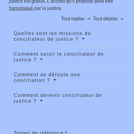
justice est gratuit. L'accord qu'il propose peut être
homologué
par la justice.
keyboard_arrow_up
keyboard_arrow_down
Tout replier
Tout déplier
Quelles sont les missions du
conciliateur de justice ?
Comment saisir le conciliateur de
justice ?
Comment se déroule une
conciliation ?
Comment devenir conciliateur de
justice ?
Textes de référence