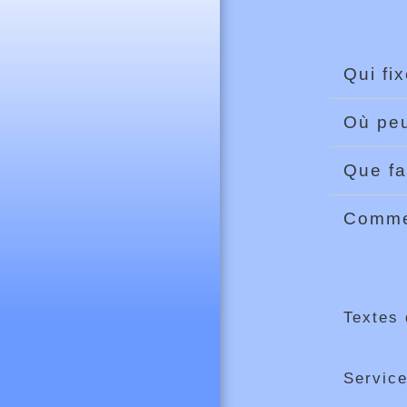
Qui fi
Où peu
Que f
Commen
Textes 
Service