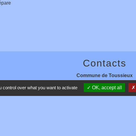
épare
Contacts
Commune de Toussieux
346, Route du Morbier
 control over what you want to activate
OK, accept all
01600 Toussieux - FRANCE
+33 4 74 00 19 03
Contact par formulaire