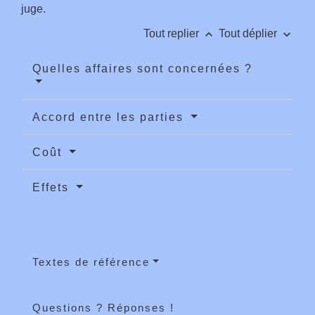
juge.
keyboard_arrow_up
keyboard_arrow_down
Tout replier
Tout déplier
Quelles affaires sont concernées ?
Accord entre les parties
Coût
Effets
Textes de référence
Questions ? Réponses !