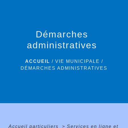
menu
Démarches
administratives
ACCUEIL
/
VIE MUNICIPALE
/
DÉMARCHES ADMINISTRATIVES
Accueil particuliers
>
Services en ligne et