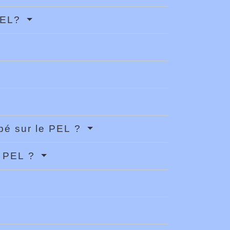
 PEL?
ipé sur le PEL ?
au PEL ?