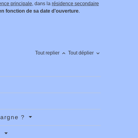
ence principale
, dans la
résidence secondaire
en fonction de sa date d'ouverture
.
keyboard_arrow_up
keyboard_arrow_down
Tout replier
Tout déplier
épargne ?
?