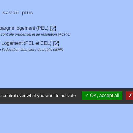
 savoir plus
open_in_new
épargne logement (PEL)
e contrôle prudentiel et de résolution (ACPR)
open_in_new
 Logement (PEL et CEL)
ur l'éducation financière du public (IEFP)
 control over what you want to activate
OK, accept all
Contacts
Commune de Toussieux
346, Route du Morbier