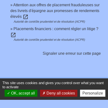
Attention aux offres de placement frauduleuses sur
des livrets d'épargne aux promesses de rendements
open_in_new
élevés
Autorité de contrôle prudentiel et de résolution (ACPR)
Placements financiers : comment régler un litige ?
open_in_new
Autorité de contrôle prudentiel et de résolution (ACPR)
Signaler une erreur sur cette page
This site uses cookies and gives you control over what you want
Contacts
to activate
OK, accept all
Deny all cookies
Personalize
Commune de Toussieux
346, Route du Morbier
01600 Toussieux - FRANCE