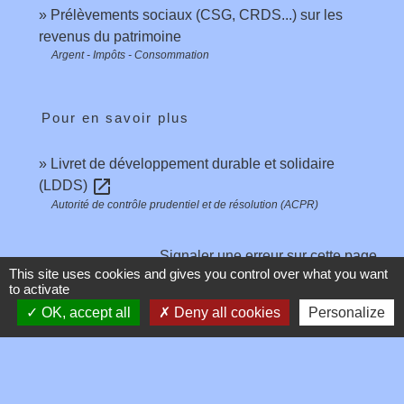
Prélèvements sociaux (CSG, CRDS...) sur les
revenus du patrimoine
Argent - Impôts - Consommation
Pour en savoir plus
Livret de développement durable et solidaire
open_in_new
(LDDS)
Autorité de contrôle prudentiel et de résolution (ACPR)
Signaler une erreur sur cette page
This site uses cookies and gives you control over what you want
to activate
OK, accept all
Deny all cookies
Personalize
Contacts