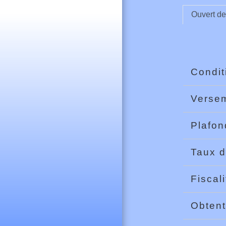
Ouvert d
Condit
Versem
Plafo
Taux d
Fiscal
Obtent