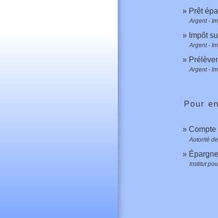
Prêt épa
Argent - I
Impôt su
Argent - I
Prélèvem
Argent - I
Pour en
Compte 
Autorité d
Épargne
Institut po