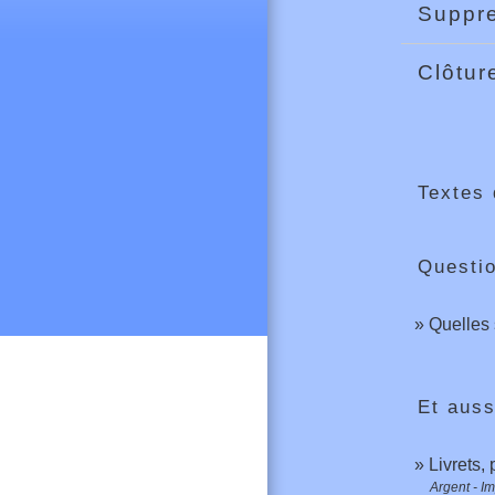
Suppre
Clôtu
Textes 
Questi
Quelles 
Et auss
Livrets,
Argent - I