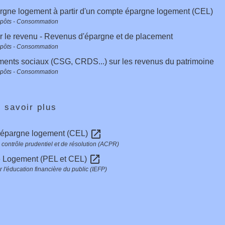
rgne logement à partir d'un compte épargne logement (CEL)
mpôts - Consommation
r le revenu - Revenus d'épargne et de placement
mpôts - Consommation
ents sociaux (CSG, CRDS...) sur les revenus du patrimoine
mpôts - Consommation
 savoir plus
open_in_new
épargne logement (CEL)
e contrôle prudentiel et de résolution (ACPR)
open_in_new
 Logement (PEL et CEL)
ur l'éducation financière du public (IEFP)