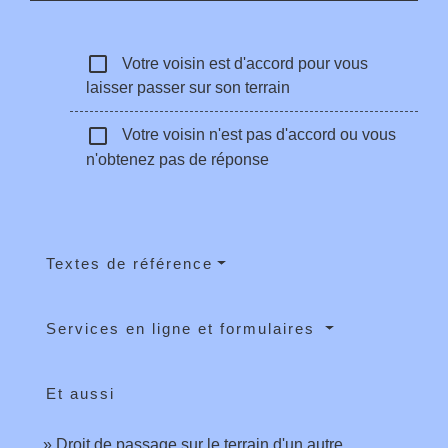
check_box_outline_blank
Votre voisin est d'accord pour vous
laisser passer sur son terrain
check_box_outline_blank
Votre voisin n'est pas d'accord ou vous
n'obtenez pas de réponse
Textes de référence
Services en ligne et formulaires
Et aussi
Droit de passage sur le terrain d'un autre