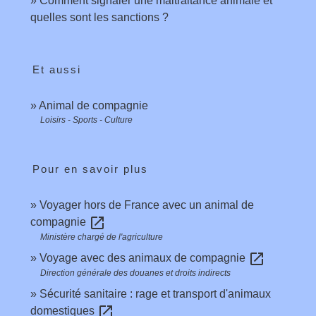
Comment signaler une maltraitance animale et
quelles sont les sanctions ?
Et aussi
Animal de compagnie
Loisirs - Sports - Culture
Pour en savoir plus
Voyager hors de France avec un animal de
open_in_new
compagnie
Ministère chargé de l'agriculture
open_in_new
Voyage avec des animaux de compagnie
Direction générale des douanes et droits indirects
Sécurité sanitaire : rage et transport d'animaux
open_in_new
domestiques