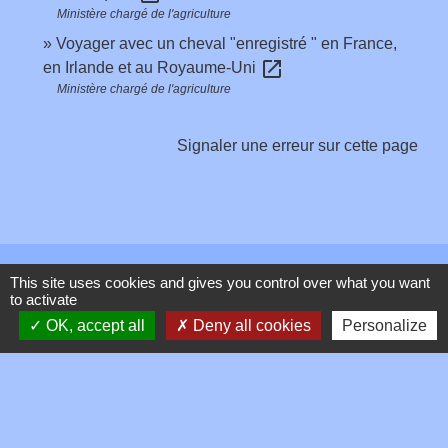
Ministère chargé de l'agriculture
Voyager avec un cheval "enregistré " en France,
open_in_new
en Irlande et au Royaume-Uni
Ministère chargé de l'agriculture
Signaler une erreur sur cette page
Contacts
This site uses cookies and gives you control over what you want
to activate
Commune de Toussieux
OK, accept all
Deny all cookies
Personalize
346, Route du Morbier
01600 Toussieux - FRANCE
+33 4 74 00 19 03
Contact par formulaire