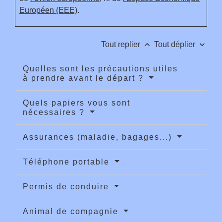
Européen (EEE)
.
keyboard_arrow_up
keyboard_arrow_down
Tout replier
Tout déplier
Quelles sont les précautions utiles
à prendre avant le départ ?
Quels papiers vous sont
nécessaires ?
Assurances (maladie, bagages...)
Téléphone portable
Permis de conduire
Animal de compagnie