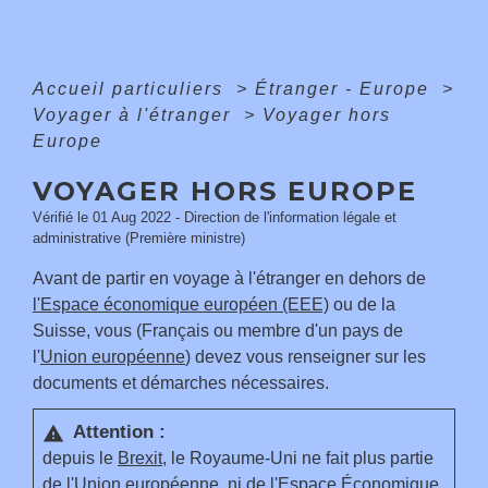
Accueil particuliers
>
Étranger - Europe
>
Voyager à l'étranger
>
Voyager hors
Europe
VOYAGER HORS EUROPE
Vérifié le 01 Aug 2022 - Direction de l'information légale et
administrative (Première ministre)
Avant de partir en voyage à l'étranger en dehors de
l'Espace économique européen (EEE)
ou de la
Suisse, vous (Français ou membre d'un pays de
l'
Union européenne
) devez vous renseigner sur les
documents et démarches nécessaires.
Attention :
warning
depuis le
Brexit
, le Royaume-Uni ne fait plus partie
de
l'Union européenne
, ni de
l'Espace Économique