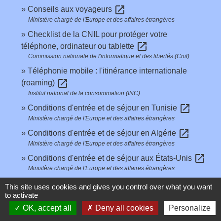
open_in_new
Conseils aux voyageurs
Ministère chargé de l'Europe et des affaires étrangères
Checklist de la CNIL pour protéger votre
open_in_new
téléphone, ordinateur ou tablette
Commission nationale de l'informatique et des libertés (Cnil)
Téléphonie mobile : l'itinérance internationale
open_in_new
(roaming)
Institut national de la consommation (INC)
open_in_new
Conditions d'entrée et de séjour en Tunisie
Ministère chargé de l'Europe et des affaires étrangères
open_in_new
Conditions d'entrée et de séjour en Algérie
Ministère chargé de l'Europe et des affaires étrangères
open_in_new
Conditions d'entrée et de séjour aux États-Unis
Ministère chargé de l'Europe et des affaires étrangères
open_in_new
Conditions d'entrée et de séjour au Maroc
This site uses cookies and gives you control over what you want
Ministère chargé de l'Europe et des affaires étrangères
to activate
open_in_new
OK, accept all
Deny all cookies
Personalize
Conditions d'entrée et de séjour en Russie
Ministère chargé de l'Europe et des affaires étrangères