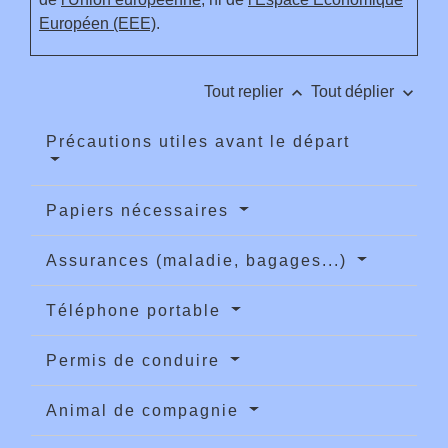
Européen (EEE)
.
keyboard_arrow_up
keyboard_arrow_down
Tout replier
Tout déplier
Précautions utiles avant le départ
Papiers nécessaires
Assurances (maladie, bagages...)
Téléphone portable
Permis de conduire
Animal de compagnie