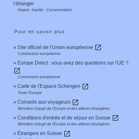
l'étranger
Argent - Impôts - Consommation
Pour en savoir plus
open_in_new
Site officiel de l'Union européenne
Commission européenne
Europe Direct : vous avez des questions sur l'UE ?
open_in_new
Commission européenne
open_in_new
Carte de l'Espace Schengen
Toute l'Europe
open_in_new
Conseils aux voyageurs
Ministère chargé de l'Europe et des affaires étrangères
open_in_new
Conditions d'entrée et de séjour en Suisse
Ministère chargé de l'Europe et des affaires étrangères
open_in_new
Étrangers en Suisse