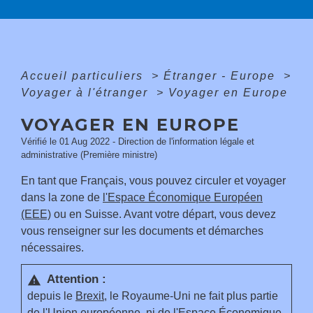
Accueil particuliers
>
Étranger - Europe
>
Voyager à l'étranger
>
Voyager en Europe
VOYAGER EN EUROPE
Vérifié le 01 Aug 2022 - Direction de l'information légale et
administrative (Première ministre)
En tant que Français, vous pouvez circuler et voyager
dans la zone de
l'Espace Économique Européen
(EEE)
ou en Suisse. Avant votre départ, vous devez
vous renseigner sur les documents et démarches
nécessaires.
Attention :
warning
depuis le
Brexit
, le Royaume-Uni ne fait plus partie
de
l'Union européenne
, ni de
l'Espace Économique