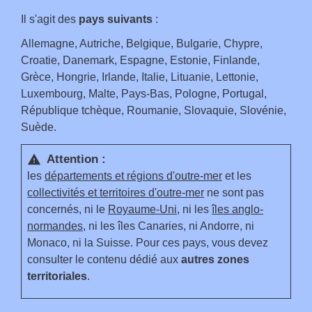
Il s'agit des
pays suivants
:
Allemagne, Autriche, Belgique, Bulgarie, Chypre,
Croatie, Danemark, Espagne, Estonie, Finlande,
Grèce, Hongrie, Irlande, Italie, Lituanie, Lettonie,
Luxembourg, Malte, Pays-Bas, Pologne, Portugal,
République tchèque, Roumanie, Slovaquie, Slovénie,
Suède.
Attention :
warning
les
départements et régions d'outre-mer
et les
collectivités et territoires d'outre-mer
ne sont pas
concernés, ni le
Royaume-Uni
, ni les
îles anglo-
normandes
, ni les îles Canaries, ni Andorre, ni
Monaco, ni la Suisse. Pour ces pays, vous devez
consulter le contenu dédié aux
autres zones
territoriales
.