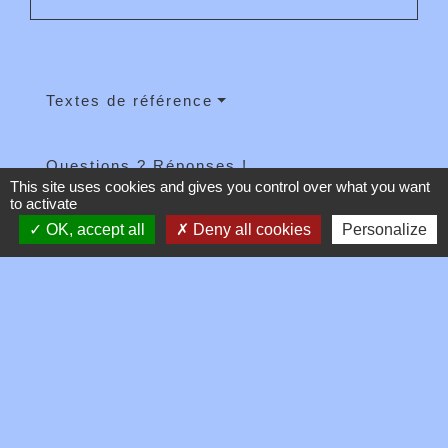
Textes de référence
Questions ? Réponses !
This site uses cookies and gives you control over what you want
to activate
Peut-on tout acheter sur un site internet étranger
OK, accept all
Deny all cookies
Personalize
(tabac, médicament, arme...) ?
Et aussi
Vous rapportez du tabac ?
Argent - Impôts - Consommation