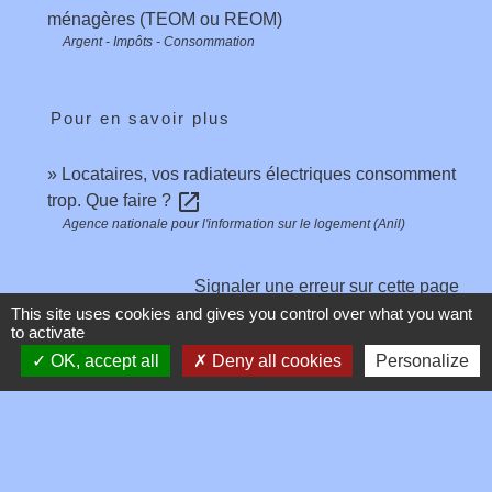
ménagères (TEOM ou REOM)
Argent - Impôts - Consommation
Pour en savoir plus
Locataires, vos radiateurs électriques consomment
open_in_new
trop. Que faire ?
Agence nationale pour l'information sur le logement (Anil)
Signaler une erreur sur cette page
This site uses cookies and gives you control over what you want
to activate
OK, accept all
Deny all cookies
Personalize
Contacts
Commune de Toussieux