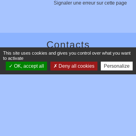
Signaler une erreur sur cette page
Contacts
This site uses cookies and gives you control over what you want
Commune de Toussieux
to activate
346, Route du Morbier
OK, accept all
Deny all cookies
Personalize
01600 Toussieux - FRANCE
+33 4 74 00 19 03
Contact par formulaire
Mentions légales
-
Politique de confidentialité
-
Accessibilité
-
Plan du site
-
Gestion des cookies