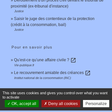
Déroulement d'un procès civil devant le tribunal de
proximité (ex-tribunal d'instance)
Justice
Saisir le juge des contentieux de la protection
(crédit à la consommation, bail)
Justice
Pour en savoir plus
open_in_new
Qu'est-ce qu'une affaire civile ?
Vie-publique.fr
open_in_new
Le recouvrement amiable des créances
Institut national de la consommation (INC)
Signaler une erreur sur cette page
This site uses cookies and gives you control over what you want
to activate
OK, accept all
Deny all cookies
Personalize