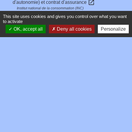
open_in_new
d'autonomie) et contrat d'assurance
Institut national de la consommation (INC)
This site uses cookies and gives you control over what you want
to activate
Signaler une erreur sur cette page
OK, accept all
Deny all cookies
Personalize
Contacts
Commune de Toussieux
346, Route du Morbier
01600 Toussieux - FRANCE
+33 4 74 00 19 03
Contact par formulaire