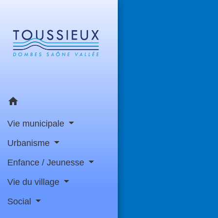
home
Vie municipale
Urbanisme
Enfance / Jeunesse
Vie du village
Social