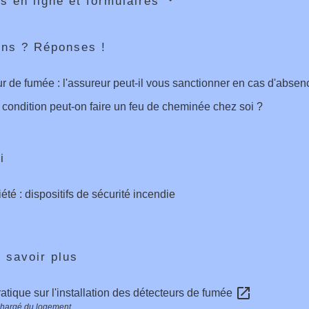
s en ligne et formulaires
ons ? Réponses !
r de fumée : l'assureur peut-il vous sanctionner en cas d'absen
 condition peut-on faire un feu de cheminée chez soi ?
i
été : dispositifs de sécurité incendie
 savoir plus
open_in_new
atique sur l'installation des détecteurs de fumée
chargé du logement