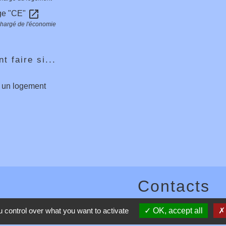
open_in_new
ge "CE"
chargé de l'économie
 faire si...
e un logement
Contacts
Commune de Toussieux
 control over what you want to activate
OK, accept all
346, Route du Morbier