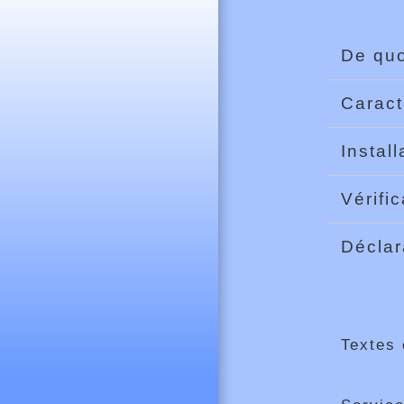
De quo
Caract
Instal
Vérifi
Déclar
Textes 