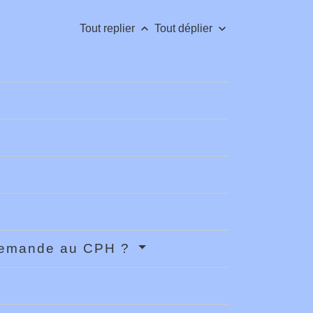
keyboard_arrow_up
keyboard_arrow_down
Tout replier
Tout déplier
 demande au CPH ?