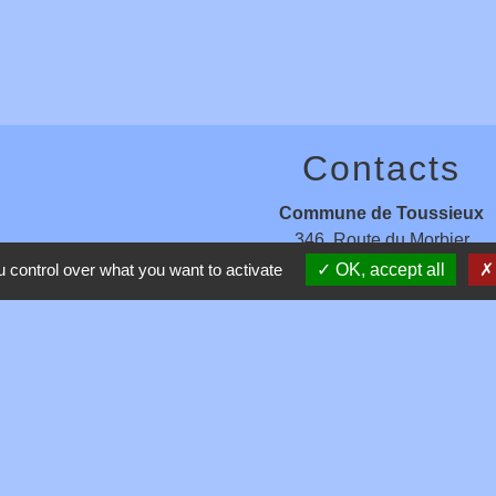
Contacts
Commune de Toussieux
346, Route du Morbier
01600 Toussieux - FRANCE
 control over what you want to activate
OK, accept all
+33 4 74 00 19 03
Contact par formulaire
entions légales
-
Politique de confidentialité
-
Accessibilité
-