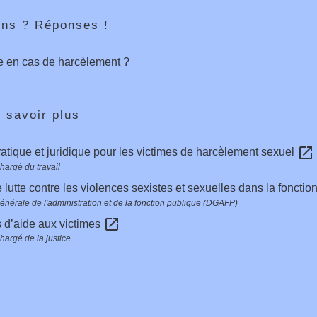
ons ? Réponses !
e en cas de harcèlement ?
 savoir plus
open_in_new
atique et juridique pour les victimes de harcèlement sexuel
hargé du travail
e lutte contre les violences sexistes et sexuelles dans la foncti
générale de l'administration et de la fonction publique (DGAFP)
open_in_new
 d’aide aux victimes
hargé de la justice