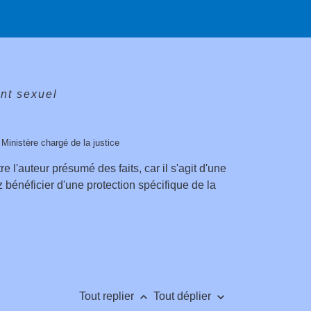
nt sexuel
, Ministère chargé de la justice
 l'auteur présumé des faits, car il s'agit d'une
ez bénéficier d'une protection spécifique de la
keyboard_arrow_up
keyboard_arrow_down
Tout replier
Tout déplier