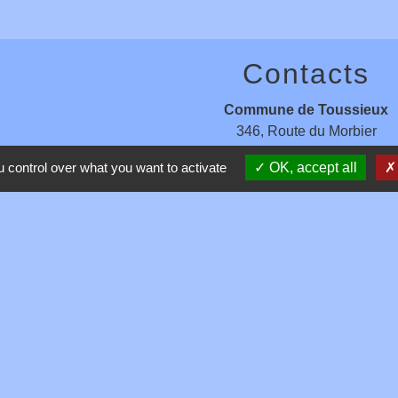
Contacts
Commune de Toussieux
346, Route du Morbier
01600 Toussieux - FRANCE
 control over what you want to activate
OK, accept all
+33 4 74 00 19 03
Contact par formulaire
entions légales
-
Politique de confidentialité
-
Accessibilité
-
Site créé en partenariat avec Réseau d