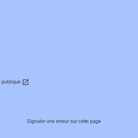
open_in_new
on publique
Signaler une erreur sur cette page