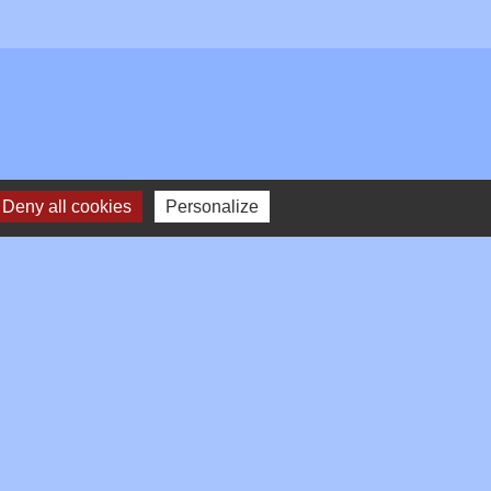
Deny all cookies
Personalize
Plan du site
-
Gestion des cookies
es Communes