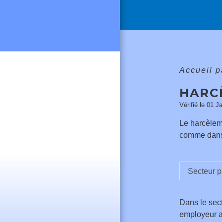
Accueil p
HARC
Vérifié le 01 J
Le harcèleme
comme dans l
Secteur p
Dans le sect
employeur a