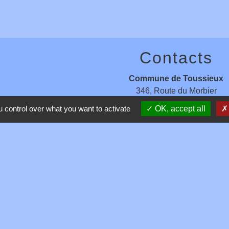
Contacts
Commune de Toussieux
346, Route du Morbier
01600 Toussieux - FRANCE
 control over what you want to activate
OK, accept all
+33 4 74 00 19 03
Contact par formulaire
entions légales
-
Politique de confidentialité
-
Accessibilité
-