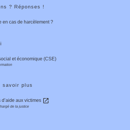
ons ? Réponses !
e en cas de harcèlement ?
i
social et économique (CSE)
ormation
 savoir plus
open_in_new
 d’aide aux victimes
hargé de la justice