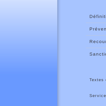
Défini
Préven
Recou
Sanct
Textes 
Service