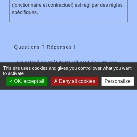
(fonctionnaire et contractuel) est régi par des règles
spécifiques.
Questions ? Réponses !
Un salarié en arrêt de travail peut-il suivre une
This site uses cookies and gives you control over what you want
formation ?
to activate
Un salarié en formation garde-t-il ses droits à
OK, accept all
Deny all cookies
Personalize
congés payés et à l'ancienneté ?
Quels sont les différents dispositifs de formation du
salarié du secteur privé ?
Signaler une erreur sur cette page