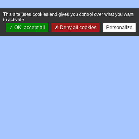
This site uses cookies and gives you control over what you want
to activate
OK, accept all
Deny all cookies
Personalize
Contacts
Commune de Toussieux
346, Route du Morbier
01600 Toussieux - FRANCE
+33 4 74 00 19 03
Contact par formulaire
Mentions légales
-
Politique de confidentialité
-
Accessibilité
-
Plan du site
-
Gestion des cookies