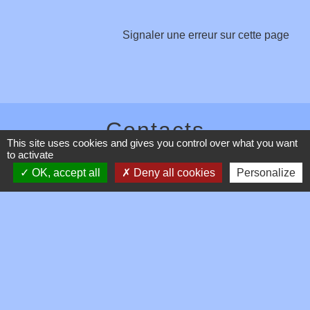
Signaler une erreur sur cette page
Contacts
This site uses cookies and gives you control over what you want
to activate
Commune de Toussieux
346, Route du Morbier
OK, accept all
Deny all cookies
Personalize
01600 Toussieux - FRANCE
+33 4 74 00 19 03
Contact par formulaire
Mentions légales
-
Politique de confidentialité
-