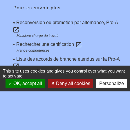
Pour en savoir plus
Reconversion ou promotion par alternance, Pro-A
open_in_new
Ministère chargé du travail
open_in_new
Rechercher une certification
France compétences
Liste des accords de branche étendus sur la Pro-A
open_in_new
This site uses cookies and gives you control over what you want
Centre pour le développement de l'information sur la formation
to activate
(Centre Inffo)
OK, accept all
Deny all cookies
Personalize
Signaler une erreur sur cette page