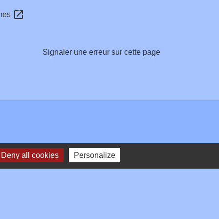
open_in_new
mmes
Signaler une erreur sur cette page
Deny all cookies
Personalize