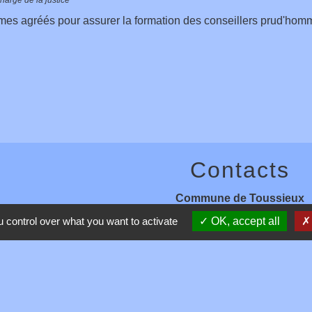
mes agréés pour assurer la formation des conseillers prud'ho
Contacts
Commune de Toussieux
346, Route du Morbier
 control over what you want to activate
OK, accept all
01600 Toussieux - FRANCE
+33 4 74 00 19 03
Contact par formulaire