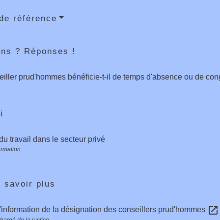
de référence
ons ? Réponses !
iller prud'hommes bénéficie-t-il de temps d'absence ou de con
i
 du travail dans le secteur privé
ormation
 savoir plus
open_in_new
d'information de la désignation des conseillers prud'hommes
hargé de la justice