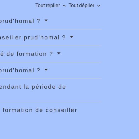
keyboard_arrow_up
keyboard_arrow_down
Tout replier
Tout déplier
r prud'homal ?
nseiller prud'homal ?
gé de formation ?
r prud'homal ?
pendant la période de
a formation de conseiller