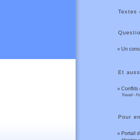
Textes 
Questi
Un conse
Et auss
Conflits
Travail - F
Pour en
Portail 
Ministère c