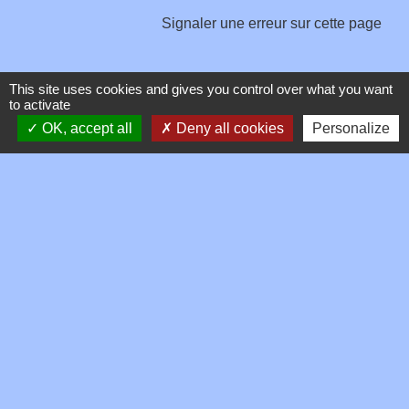
Signaler une erreur sur cette page
This site uses cookies and gives you control over what you want
to activate
OK, accept all
Deny all cookies
Personalize
Contacts
Commune de Toussieux
346, Route du Morbier
01600 Toussieux - FRANCE
+33 4 74 00 19 03
Contact par formulaire
Mentions légales
-
Politique de confidentialité
-
Accessibilité
-
Plan du site
-
Gestion des cookies