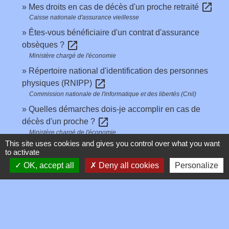
open_in_new
Mes droits en cas de décès d'un proche retraité
Caisse nationale d'assurance vieillesse
Êtes-vous bénéficiaire d'un contrat d'assurance
open_in_new
obsèques ?
Ministère chargé de l'économie
Répertoire national d'identification des personnes
open_in_new
physiques (RNIPP)
Commission nationale de l'informatique et des libertés (Cnil)
Quelles démarches dois-je accomplir en cas de
open_in_new
décès d'un proche ?
Ministère chargé de l'économie
This site uses cookies and gives you control over what you want
Mort numérique : peut-on demander l’effacement
to activate
open_in_new
des informations d’une personne décédée ?
OK, accept all
Deny all cookies
Personalize
Commission nationale de l'informatique et des libertés (Cnil)
Le remboursement des frais de santé encore dus
open_in_new
au défunt
Caisse nationale d'assurance maladie (Cnam)
open_in_new
L'allocation de soutien familial (Asf)