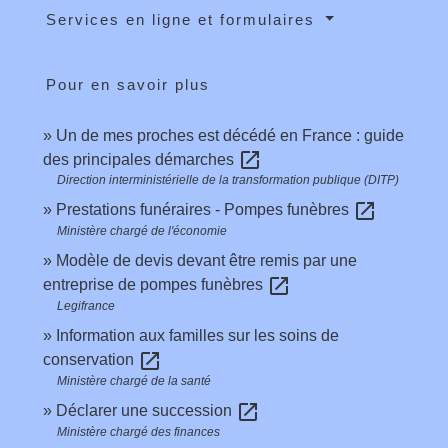
Services en ligne et formulaires
Pour en savoir plus
Un de mes proches est décédé en France : guide
open_in_new
des principales démarches
Direction interministérielle de la transformation publique (DITP)
open_in_new
Prestations funéraires - Pompes funèbres
Ministère chargé de l'économie
Modèle de devis devant être remis par une
open_in_new
entreprise de pompes funèbres
Legifrance
Information aux familles sur les soins de
open_in_new
conservation
Ministère chargé de la santé
open_in_new
Déclarer une succession
Ministère chargé des finances