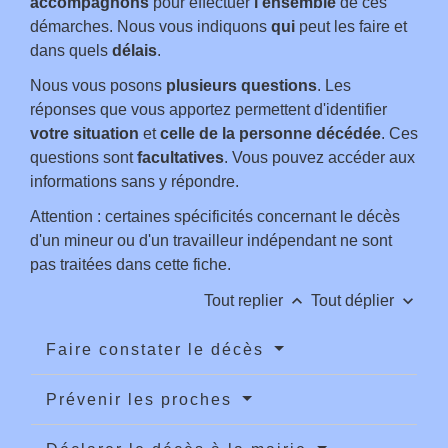
accompagnons
pour effectuer
l’ensemble
de ces
démarches. Nous vous indiquons
qui
peut les faire et
dans quels
délais
.
Nous vous posons
plusieurs questions
. Les
réponses que vous apportez permettent d'identifier
votre situation
et
celle de la personne décédée
. Ces
questions sont
facultatives
. Vous pouvez accéder aux
informations sans y répondre.
Attention : certaines spécificités concernant le décès
d'un mineur ou d'un travailleur indépendant ne sont
pas traitées dans cette fiche.
keyboard_arrow_up
keyboard_arrow_down
Tout replier
Tout déplier
Faire constater le décès
Prévenir les proches