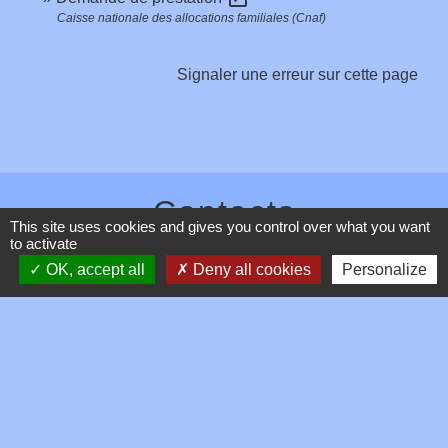
Caisse nationale des allocations familiales (Cnaf)
Signaler une erreur sur cette page
Contacts
This site uses cookies and gives you control over what you want
to activate
Commune de Toussieux
OK, accept all
Deny all cookies
Personalize
346, Route du Morbier
01600 Toussieux - FRANCE
+33 4 74 00 19 03
Contact par formulaire