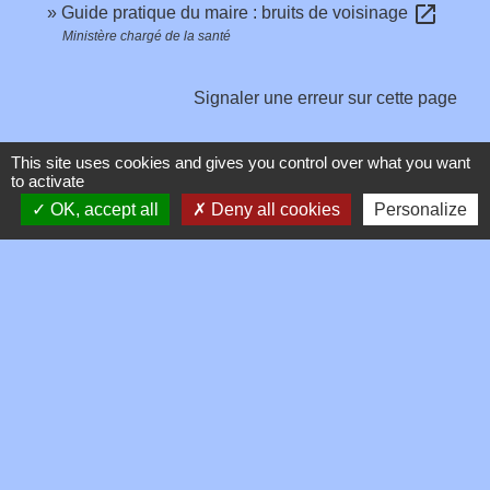
open_in_new
Guide pratique du maire : bruits de voisinage
Ministère chargé de la santé
Signaler une erreur sur cette page
This site uses cookies and gives you control over what you want
to activate
OK, accept all
Deny all cookies
Personalize
Contacts
Commune de Toussieux
346, Route du Morbier
01600 Toussieux - FRANCE
+33 4 74 00 19 03
Contact par formulaire