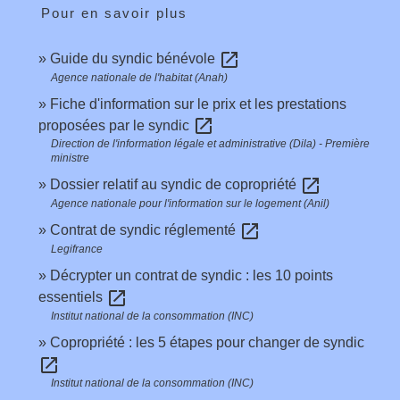
Pour en savoir plus
open_in_new
Guide du syndic bénévole
Agence nationale de l'habitat (Anah)
Fiche d'information sur le prix et les prestations
open_in_new
proposées par le syndic
Direction de l'information légale et administrative (Dila) - Première
ministre
open_in_new
Dossier relatif au syndic de copropriété
Agence nationale pour l'information sur le logement (Anil)
open_in_new
Contrat de syndic réglementé
Legifrance
Décrypter un contrat de syndic : les 10 points
open_in_new
essentiels
Institut national de la consommation (INC)
Copropriété : les 5 étapes pour changer de syndic
open_in_new
Institut national de la consommation (INC)