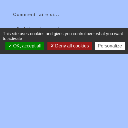
Comment faire si...
J'achète un logement
This site uses cookies and gives you control over what you want
to activate
OK, accept all
Deny all cookies
Personalize
Signaler une erreur sur cette page
Contacts
Commune de Toussieux
346, Route du Morbier
01600 Toussieux - FRANCE
+33 4 74 00 19 03
Contact par formulaire