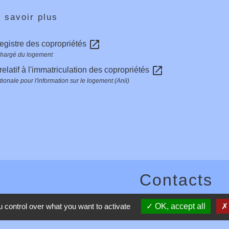
 savoir plus
open_in_new
registre des copropriétés
chargé du logement
open_in_new
relatif à l'immatriculation des copropriétés
ionale pour l'information sur le logement (Anil)
Contacts
Commune de Toussieux
 control over what you want to activate
OK, accept all
346, Route du Morbier
01600 Toussieux - FRANCE