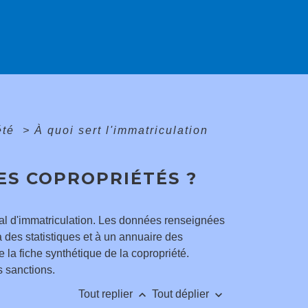
été
>
À quoi sert l'immatriculation
ES COPROPRIÉTÉS ?
onal d'immatriculation. Les données renseignées
 des statistiques et à un annuaire des
 la fiche synthétique de la copropriété.
s sanctions.
keyboard_arrow_up
keyboard_arrow_down
Tout replier
Tout déplier