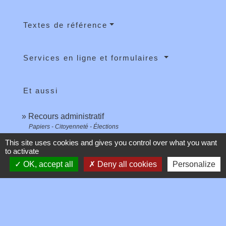
Textes de référence
Services en ligne et formulaires
Et aussi
Recours administratif
Papiers - Citoyenneté - Élections
Agir en justice contre l'administration
This site uses cookies and gives you control over what you want
to activate
Papiers - Citoyenneté - Élections
OK, accept all
Deny all cookies
Personalize
Obligation de motivation d'une décision
administrative
Papiers - Citoyenneté - Élections
Accès aux documents administratifs
Papiers - Citoyenneté - Élections