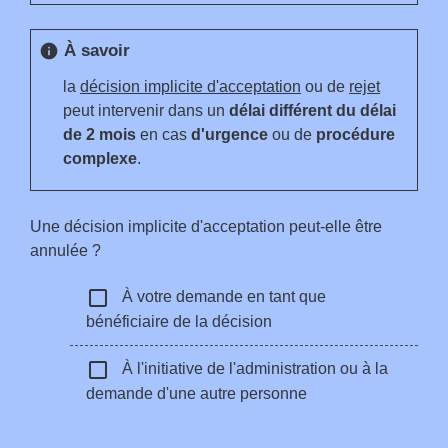
À savoir
info
la
décision implicite d'acceptation
ou de
rejet
peut intervenir dans un
délai différent du délai
de 2 mois
en cas
d'urgence
ou de
procédure
complexe
.
Une décision implicite d'acceptation peut-elle être
annulée ?
check_box_outline_blank
À votre demande en tant que
bénéficiaire de la décision
check_box_outline_blank
À l'initiative de l'administration ou à la
demande d'une autre personne