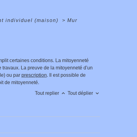
nt individuel (maison)
>
Mur
emplit certaines conditions. La mitoyenneté
de travaux. La preuve de la mitoyenneté d'un
le) ou par
prescription
. Il est possible de
it de mitoyenneté.
keyboard_arrow_up
keyboard_arrow_down
Tout replier
Tout déplier