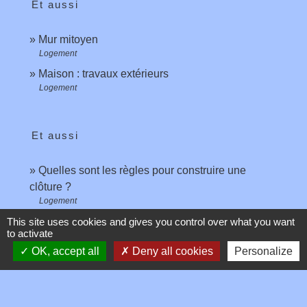
Et aussi
Mur mitoyen
Logement
Maison : travaux extérieurs
Logement
Et aussi
Quelles sont les règles pour construire une
clôture ?
Logement
This site uses cookies and gives you control over what you want
to activate
Pour en savoir plus
OK, accept all
Deny all cookies
Personalize
Hauteur minimale à respecter pour la construction
open_in_new
d'un mur de clôture