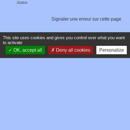
Justice
Signaler une erreur sur cette page
This site uses cookies and gives you control over what you want
to activate
OK, accept all
Deny all cookies
Personalize
Contacts
Commune de Toussieux
346, Route du Morbier
01600 Toussieux - FRANCE
+33 4 74 00 19 03
Contact par formulaire