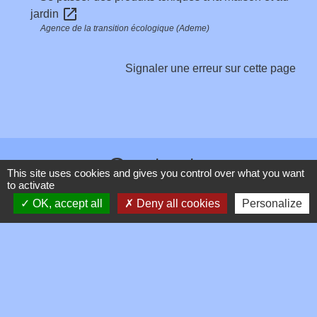
open_in_new
jardin
Agence de la transition écologique (Ademe)
Signaler une erreur sur cette page
Contacts
This site uses cookies and gives you control over what you want
to activate
Commune de Toussieux
OK, accept all
Deny all cookies
Personalize
346, Route du Morbier
01600 Toussieux - FRANCE
+33 4 74 00 19 03
Contact par formulaire