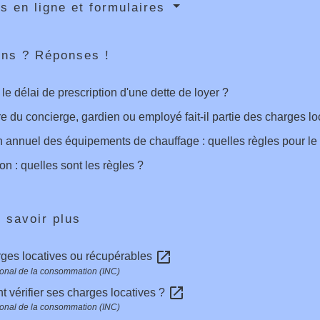
s en ligne et formulaires
ons ? Réponses !
 le délai de prescription d'une dette de loyer ?
re du concierge, gardien ou employé fait-il partie des charges lo
n annuel des équipements de chauffage : quelles règles pour le 
on : quelles sont les règles ?
 savoir plus
open_in_new
ges locatives ou récupérables
ational de la consommation (INC)
open_in_new
vérifier ses charges locatives ?
ational de la consommation (INC)