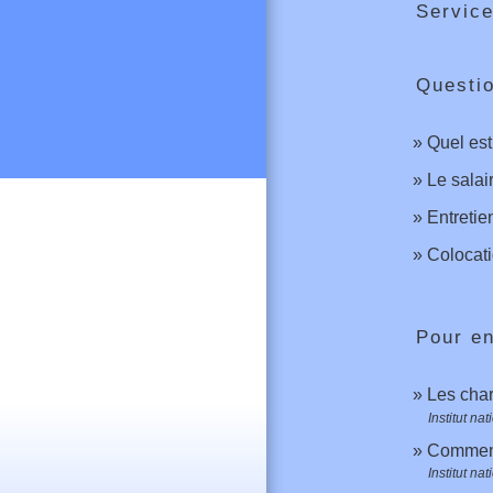
Service
Questi
Quel est
Le salai
Entretie
Colocati
Pour en
Les char
Institut n
Comment 
Institut n