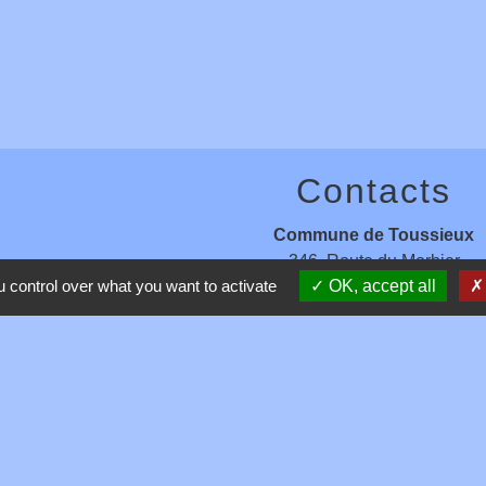
Contacts
Commune de Toussieux
346, Route du Morbier
 control over what you want to activate
OK, accept all
01600 Toussieux - FRANCE
+33 4 74 00 19 03
Contact par formulaire