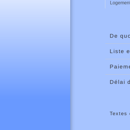
Logement
De quo
Liste 
Paiem
Délai 
Textes 