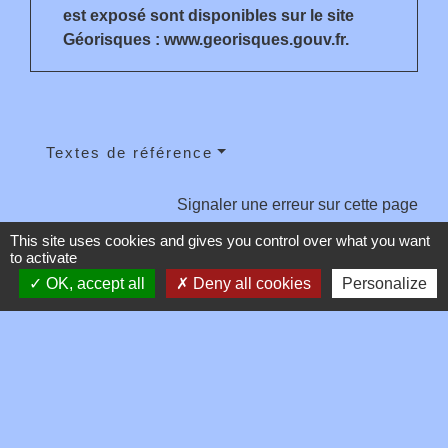
est exposé sont disponibles sur le site
Géorisques : www.georisques.gouv.fr.
Textes de référence
Signaler une erreur sur cette page
This site uses cookies and gives you control over what you want
to activate
OK, accept all
Deny all cookies
Personalize
Contacts
Commune de Toussieux
346, Route du Morbier
01600 Toussieux - FRANCE
+33 4 74 00 19 03