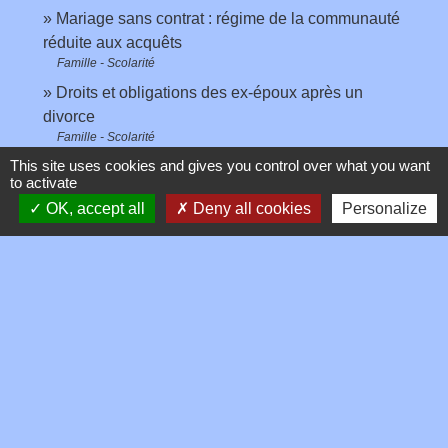
Mariage sans contrat : régime de la communauté
réduite aux acquêts
Famille - Scolarité
Droits et obligations des ex-époux après un
divorce
Famille - Scolarité
This site uses cookies and gives you control over what you want
to activate
Et aussi
OK, accept all
Deny all cookies
Personalize
Procédure de partage
Famille - Scolarité
Signaler une erreur sur cette page