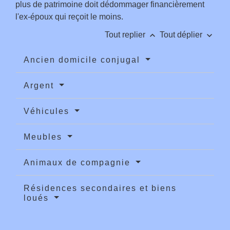
plus de patrimoine doit dédommager financièrement
l'ex-époux qui reçoit le moins.
keyboard_arrow_up
keyboard_arrow_down
Tout replier
Tout déplier
Ancien domicile conjugal
Argent
Véhicules
Meubles
Animaux de compagnie
Résidences secondaires et biens
loués