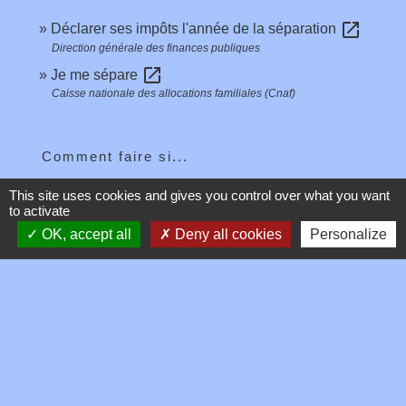
open_in_new
Déclarer ses impôts l'année de la séparation
Direction générale des finances publiques
open_in_new
Je me sépare
Caisse nationale des allocations familiales (Cnaf)
Comment faire si...
This site uses cookies and gives you control over what you want
Je me sépare
to activate
OK, accept all
Deny all cookies
Personalize
Signaler une erreur sur cette page
Contacts