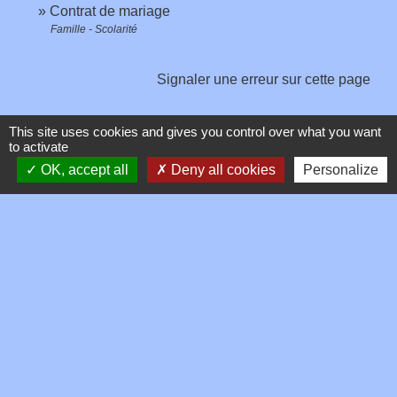
Contrat de mariage
Famille - Scolarité
Signaler une erreur sur cette page
This site uses cookies and gives you control over what you want
to activate
OK, accept all
Deny all cookies
Personalize
Contacts
Commune de Toussieux
346, Route du Morbier
01600 Toussieux - FRANCE
+33 4 74 00 19 03
Contact par formulaire