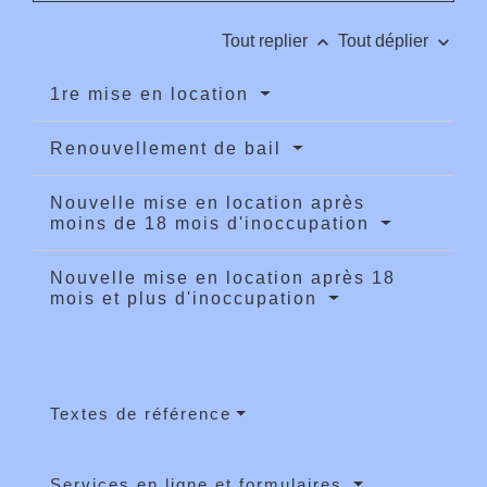
keyboard_arrow_up
keyboard_arrow_down
Tout replier
Tout déplier
1re mise en location
Renouvellement de bail
Nouvelle mise en location après
moins de 18 mois d'inoccupation
Nouvelle mise en location après 18
mois et plus d'inoccupation
Textes de référence
Services en ligne et formulaires