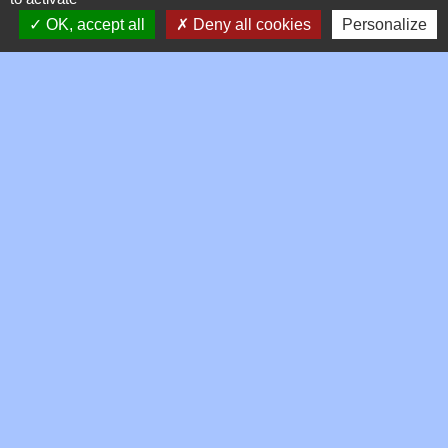
OK, accept all
Deny all cookies
Personalize
Contacts
Commune de Toussieux
346, Route du Morbier
01600 Toussieux - FRANCE
+33 4 74 00 19 03
Contact par formulaire
Mentions légales
-
Politique de confidentialité
-
Accessibilité
-
Plan du site
-
Gestion des cookies