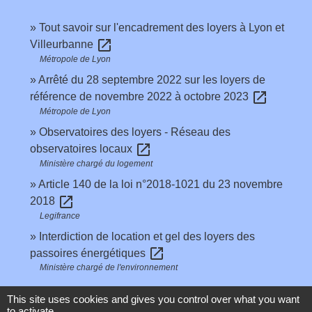
Tout savoir sur l'encadrement des loyers à Lyon et
open_in_new
Villeurbanne
Métropole de Lyon
Arrêté du 28 septembre 2022 sur les loyers de
open_in_new
référence de novembre 2022 à octobre 2023
Métropole de Lyon
Observatoires des loyers - Réseau des
open_in_new
observatoires locaux
Ministère chargé du logement
Article 140 de la loi n°2018-1021 du 23 novembre
open_in_new
2018
Legifrance
Interdiction de location et gel des loyers des
open_in_new
passoires énergétiques
Ministère chargé de l'environnement
This site uses cookies and gives you control over what you want
Signaler une erreur sur cette page
to activate