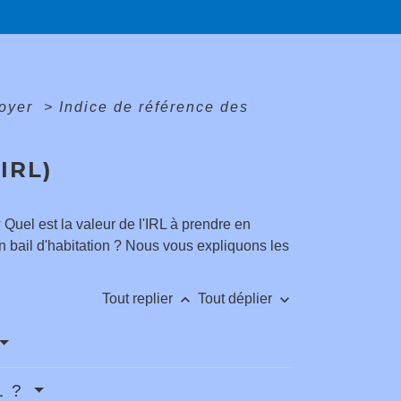
loyer
>
Indice de référence des
IRL)
 Quel est la valeur de l'IRL à prendre en
 bail d'habitation ? Nous vous expliquons les
keyboard_arrow_up
keyboard_arrow_down
Tout replier
Tout déplier
RL ?