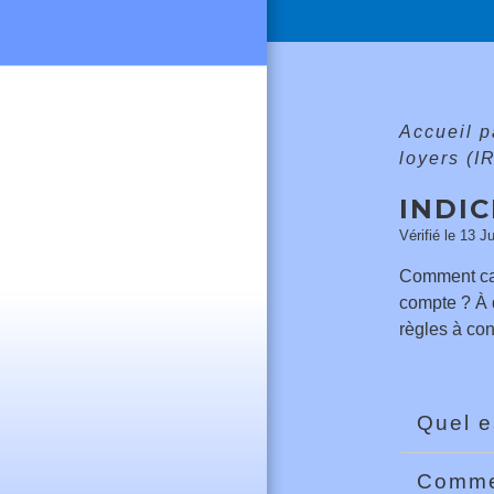
Accueil p
loyers (I
INDIC
Vérifié le 13 J
Comment calc
compte ? À 
règles à con
Quel e
Commen