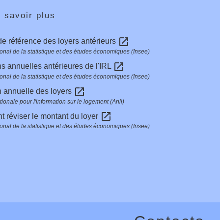
 savoir plus
open_in_new
de référence des loyers antérieurs
tional de la statistique et des études économiques (Insee)
open_in_new
ns annuelles antérieures de l'IRL
tional de la statistique et des études économiques (Insee)
open_in_new
 annuelle des loyers
ionale pour l'information sur le logement (Anil)
open_in_new
 réviser le montant du loyer
tional de la statistique et des études économiques (Insee)