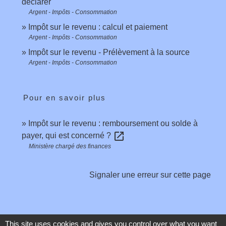
déclarer
Argent - Impôts - Consommation
Impôt sur le revenu : calcul et paiement
Argent - Impôts - Consommation
Impôt sur le revenu - Prélèvement à la source
Argent - Impôts - Consommation
Pour en savoir plus
Impôt sur le revenu : remboursement ou solde à
open_in_new
payer, qui est concerné ?
Ministère chargé des finances
Signaler une erreur sur cette page
This site uses cookies and gives you control over what you want