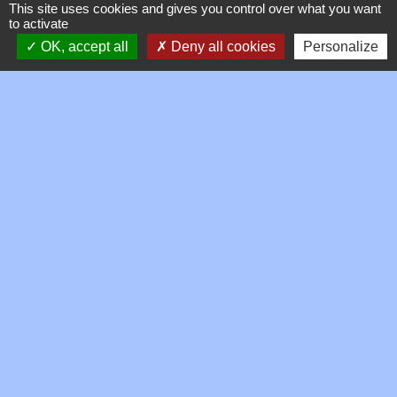
This site uses cookies and gives you control over what you want
to activate
Signaler une erreur sur cette page
OK, accept all
Deny all cookies
Personalize
Contacts
Commune de Toussieux
346, Route du Morbier
01600 Toussieux - FRANCE
+33 4 74 00 19 03
Contact par formulaire
Mentions légales
-
Politique de confidentialité
-
Accessibilité
-
Plan du site
-
Gestion des cookies