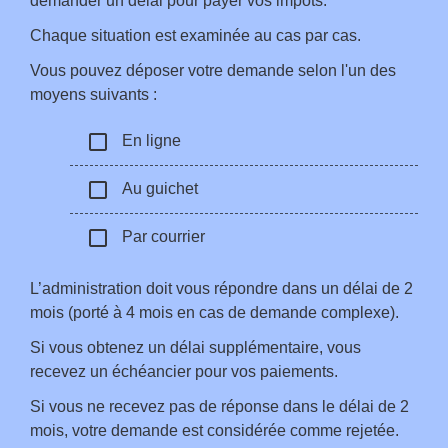
demander un délai pour payer vos impôts.
Chaque situation est examinée au cas par cas.
Vous pouvez déposer votre demande selon l'un des
moyens suivants :
check_box_outline_blank
En ligne
check_box_outline_blank
Au guichet
check_box_outline_blank
Par courrier
L’administration doit vous répondre dans un délai de 2
mois (porté à 4 mois en cas de demande complexe).
Si vous obtenez un délai supplémentaire, vous
recevez un échéancier pour vos paiements.
Si vous ne recevez pas de réponse dans le délai de 2
mois, votre demande est considérée comme rejetée.