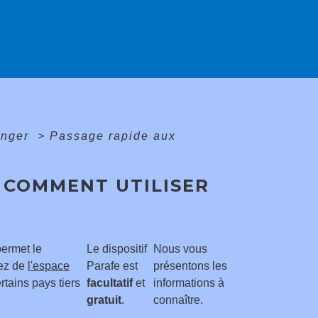
anger
>
Passage rapide aux
: COMMENT UTILISER
permet le
Le dispositif
Nous vous
tez de
l'espace
Parafe est
présentons les
rtains pays tiers
facultatif
et
informations à
gratuit
.
connaître.