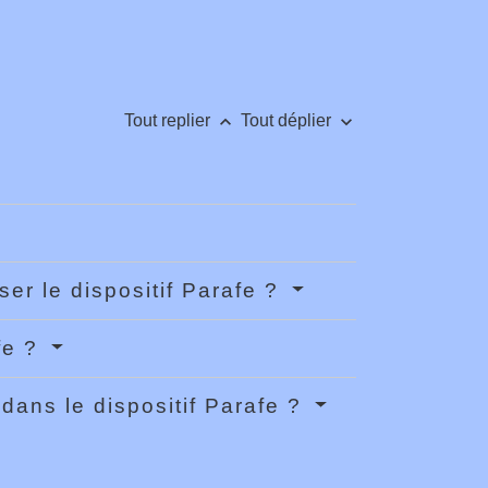
keyboard_arrow_up
keyboard_arrow_down
Tout replier
Tout déplier
ser le dispositif Parafe ?
fe ?
dans le dispositif Parafe ?