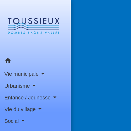
home
Vie municipale
Urbanisme
Enfance / Jeunesse
Vie du village
Social