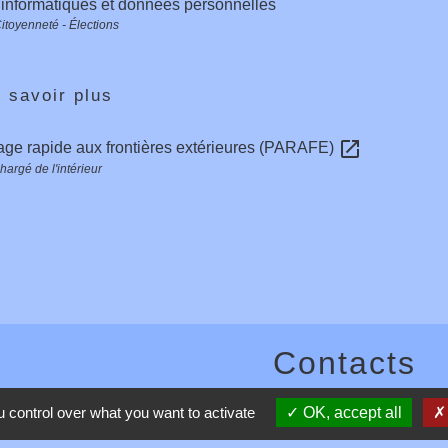
 informatiques et données personnelles
Citoyenneté - Élections
 savoir plus
open_in_new
ge rapide aux frontières extérieures (PARAFE)
hargé de l'intérieur
Contacts
Commune de Toussieux
 control over what you want to activate
OK, accept all
346, Route du Morbier