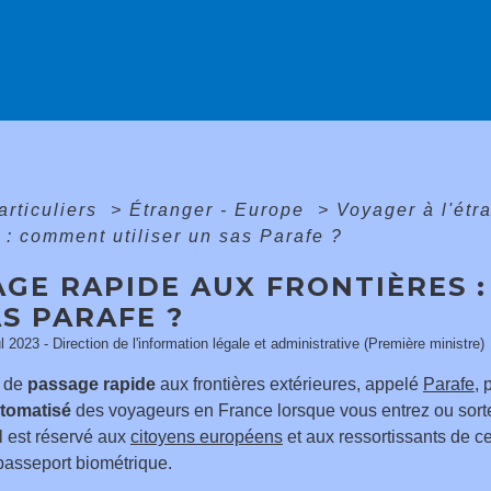
articuliers
>
Étranger - Europe
>
Voyager à l'étr
s : comment utiliser un sas Parafe ?
AGE RAPIDE AUX FRONTIÈRES 
S PARAFE ?
ul 2023 - Direction de l'information légale et administrative (Première ministre)
f de
passage rapide
aux frontières extérieures, appelé
Parafe
, 
utomatisé
des voyageurs en France lorsque vous entrez ou sor
 Il est réservé aux
citoyens européens
et aux ressortissants de ce
passeport biométrique.