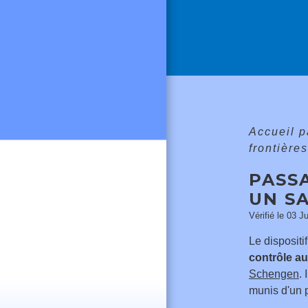
Accueil p
frontière
PASS
UN SA
Vérifié le 03 J
Le dispositi
contrôle a
Schengen
.
munis d'un 